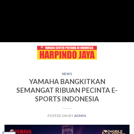
Skip
to
content
NEWS
YAMAHA BANGKITKAN
SEMANGAT RIBUAN PECINTA E-
SPORTS INDONESIA
POSTED ON
BY
ADMIN