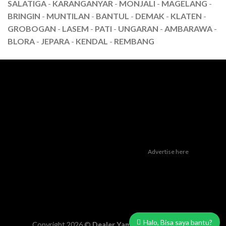
SALATIGA
-
KARANGANYAR
-
MONJALI
-
MAGELANG
-
BRINGIN
-
MUNTILAN
-
BANTUL
-
DEMAK
-
KLATEN
-
GROBOGAN
-
LASEM
-
PATI
-
UNGARAN
-
AMBARAWA
-
BLORA
-
JEPARA
-
KENDAL
-
REMBANG
Advertise here
Dealer Yamaha Karanganyar
|
Dealer Motor Honda Solo
|
Jasa
optimasi google bisnisku
|
Jasa pembuatan website
|
Tri Marzuki |
Jasa Optimasi Website
|
Bike Storage Ideas
|
Bike Storage Rack
Dealer Yamaha Solo
Halo, Bisa saya bantu?
Copyright 2026 ©
Dealer Yamaha Harpindo Jaya