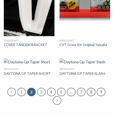
SPAREPART
SPAREPART
COVER TANDEM BRACKET
CVT Grase Kit Original Yamaha
SPAREPART
SPAREPART
DAYTONA GP TAPER SHORT
DAYTONA GP TAPER SLASH
1
2
3
4
5
…
7
8
9