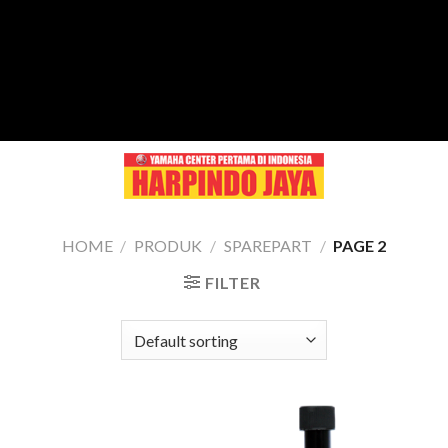
Skip
to
content
HOME
/
PRODUK
/
SPAREPART
/
PAGE 2
FILTER