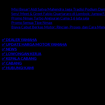
Artikel Terbaru
Misi Besar! Aldi Satya Mahendra Jaga Tradisi Podium De
Seru! Meet & Greet Fabio Quartararo di Lombok: Jumpa 
Promo Nmax Turbo Angsuran Cuma 1,6 juta saja
Promo Semua Tipe Nmax
Biaya Cabut Berkas Motor: Rincian, Proses, dan Cara Me
link penting
✅ DEALER YAMAHA
✅ UPDATE HARGA MOTOR YAMAHA
✅ NEWS
✅ LOWONGAN KERJA
✅ KEPALA CABANG
✅ CABANG
✅ HUBUNGI KAMI
AREA LAYANAN
SEMARANG
-
SOLO
-
JOGJAKARTA
-
KUDUS
-
SALATIGA
-
PATI
-
UNGARAN
-
AMBARAWA
-
BLORA
-
JEPARA
-
KENDA