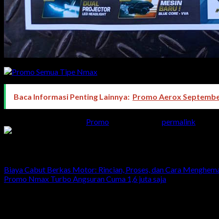
Baca Informasi Penting Lainnya:
Promo Aerox Septembe
This entry was posted in
Promo
. Bookmark the
permalink
.
Admin
Biaya Cabut Berkas Motor: Rincian, Proses, dan Cara Menghem
Promo Nmax Turbo Angsuran Cuma 1,6 juta saja
Head Office
Jalan Majapahit No.29 Semarang
024 - 3510379 / 3521397