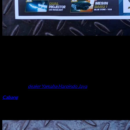
Cabang
Contact Us
05
Sep
Buat kamu yang sedang ngincer motor gede seperti Nmax Series
NEO S sedang ada diskon besar- besaran lhow. Dan kamu bisa he
Promo Semua Tipe Nmax
Lagi dan lagi
dealer Yamaha Harpindo Jaya
beri kejutan kepada 
cabang dealer Yamaha Harpindo Jaya wilayah Jawa Tengah. Untuk 
Cabang
Promo selengkapnya Yamaha Nmax ini silahkan baca brosur dibaw
harga promo spesial Yamaha Nmax impian kamu.