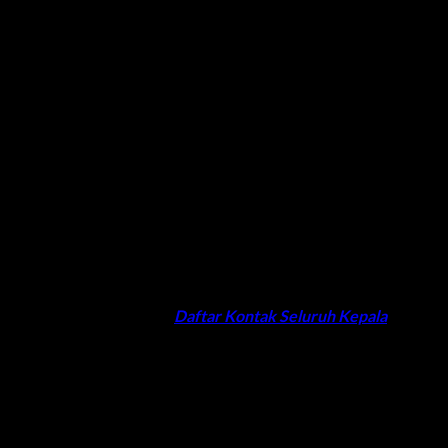
 yang saat ini sedang cari motor Nmax Turbo, Nmax NEO, Nmax
M buat touring bersama orang tercinta.
o semua tipe Nmax. Promo ini hanya bisa di klaim di seluruh
yah kamu dulu ya di sini:
Daftar Kontak Seluruh Kepala
maha Harpindo Jaya terdekat. Dan pasti kamu akan dapatkan