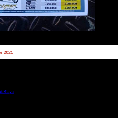
r 2021
at Biaya