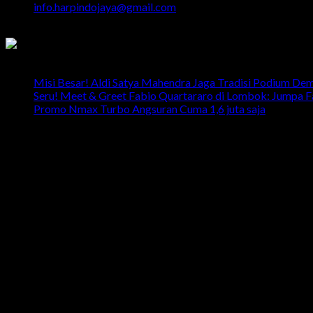
info.harpindojaya@gmail.com
Semarang - Indonesia
Latest News
Misi Besar! Aldi Satya Mahendra Jaga Tradisi Podium De
Seru! Meet & Greet Fabio Quartararo di Lombok: Jumpa 
Promo Nmax Turbo Angsuran Cuma 1,6 juta saja
head office
Telp: 024 - 3510379 / 3521397
Email: info.harpindojaya@gmail.com
Alamat: Jalan Majapahit No.29 Semarang, Jawa Tengah, Indones