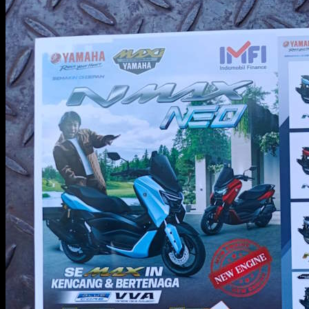
Produk
Motor
Matic
Sport
Moped
Sparepart
News
Karir
Promo
Harga