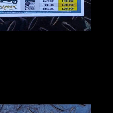
, penantianmu tidak sia- sia lhow. Ada kabar gembira buat kamu
mat sampai berjuta- juta rupiah. Lumayan dong bisa buat beli BB
seluruh masyarakat wilayah Jawa Tengah dengan menghadirkan prom
wilayah lain silahkan konfirmasi ke kontak Kepala Cabang di wila
ah ini ya. Kamu bisa langsung tunjukkan brosur ini ke dealer Ya