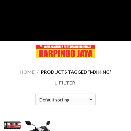
Skip
to
content
HOME
/
PRODUCTS TAGGED “MX KING”
FILTER