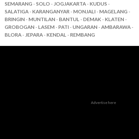
SEMARANG
-
SOLO
-
JOGJAKARTA
-
KUDUS
-
SALATIGA
-
KARANGANYAR
-
MONJALI
-
MAGELANG
-
BRINGIN
-
MUNTILAN
-
BANTUL
-
DEMAK
-
KLATEN
-
GROBOGAN
-
LASEM
-
PATI
-
UNGARAN
-
AMBARAWA
-
BLORA
-
JEPARA
-
KENDAL
-
REMBANG
Advertise here
Dealer Yamaha Karanganyar
|
Dealer Motor Honda Solo
|
Jasa
optimasi google bisnisku
|
Jasa pembuatan website
|
Tri Marzuki |
Jasa Optimasi Website
|
Bike Storage Ideas
|
Bike Storage Rack
Dealer Yamaha Solo