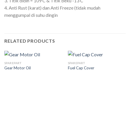
3. Titik didih = 109 C & Titik beku -13 C
4. Anti Rust (karat) dan Anti Freeze (tidak mudah
menggumpal di suhu dingin
RELATED PRODUCTS
SPAREPART
SPAREPART
Gear Motor Oil
Fuel Cap Cover