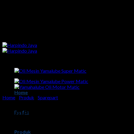
Skip
to
content
Home
Home
/
Produk
/
Sparepart
oli mesin yamalube super
Profile
matic
Produk