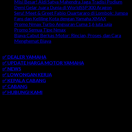
Misi Besar! Aldi Satya Mahendra Jaga Tradisi Podium
Demi Gelar Juara Dunia di WorldSSP300 Aragon
Seru! Meet & Greet Fabio Quartararo di Lombok: Jumpa
Fans dan Keliling Kota dengan Yamaha XMAX
Promo Nmax Turbo Angsuran Cuma 1,6 juta saja
Promo Semua Tipe Nmax
Biaya Cabut Berkas Motor: Rincian, Proses, dan Cara
Menghemat Biaya
link penting
✅ DEALER YAMAHA
✅ UPDATE HARGA MOTOR YAMAHA
✅ NEWS
✅ LOWONGAN KERJA
✅ KEPALA CABANG
✅ CABANG
✅ HUBUNGI KAMI
AREA LAYANAN
SEMARANG
-
SOLO
-
JOGJAKARTA
-
KUDUS
-
SALATIGA
-
KARANGANYAR
-
MONJALI
-
MAGELANG
-
BRINGIN
-
MUNTILAN
-
BANTUL
-
DEMAK
-
KLATEN
-
GROBOGAN
-
LASEM
-
PATI
-
UNGARAN
-
AMBARAWA
-
BLORA
-
JEPARA
-
KENDAL
-
REMBANG