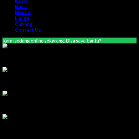
News
Karir
Promo
Harga
Cabang
Contact Us
Kami sedang online sekarang. Bisa saya bantu?
Marketing Area Semarang
Lilik
Tersedia
Marketing Area Solo Raya
Wisnu
Tersedia
Service & Sparepart Area Solo & Jogja
Edy
Tersedia
Service & Sparepart Area Plat K & H
Sugiarto
Tersedia