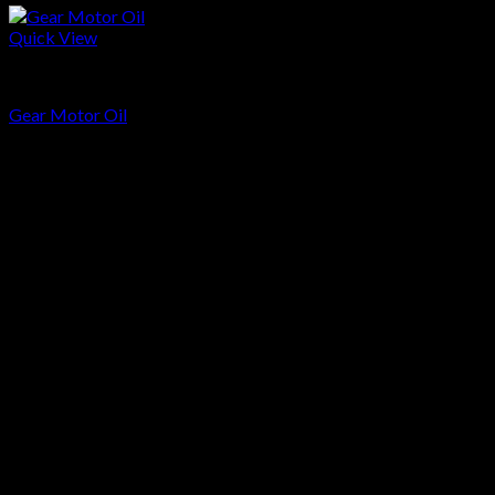
Quick View
Sparepart
Gear Motor Oil
head office
Telp: 024 - 3510379 / 3521397
Email: info.harpindojaya@gmail.com
Alamat: Jalan Majapahit No.29 Semarang, Jawa Tengah,
Indonesia
Artikel Terbaru