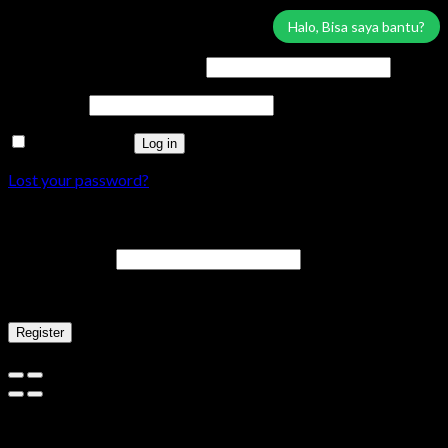
Login
Halo, Bisa saya bantu?
Username or email address
*
Password
*
Remember me
Log in
Lost your password?
Register
Email address
*
A link to set a new password will be sent to your email address.
Register