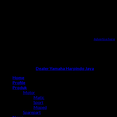
Advertise here
Dealer Yamaha Karanganyar
|
Dealer Motor Honda Solo
|
Jasa
optimasi google bisnisku
|
Jasa pembuatan website
|
Tri
Marzuki | Jasa Optimasi Website
|
Bike Storage Ideas
|
Bike
Storage Rack
Dealer Yamaha Solo
Copyright 2026 ©
Dealer Yamaha Harpindo Jaya
Home
Profile
Produk
Motor
Matic
Sport
Moped
Sparepart