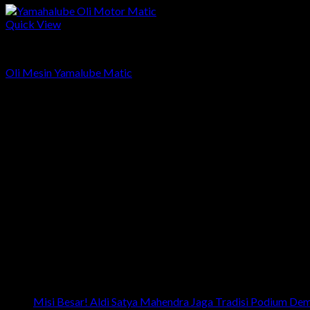
Quick View
Sparepart
Oli Mesin Yamalube Matic
head office
Telp: 024 - 3510379 / 3521397
Email: info.harpindojaya@gmail.com
Alamat: Jalan Majapahit No.29 Semarang, Jawa Tengah, Indones
Artikel Terbaru
Misi Besar! Aldi Satya Mahendra Jaga Tradisi Podium De