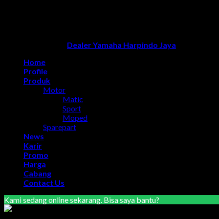
Dealer Yamaha Karanganyar
|
Dealer Motor Honda Solo
|
Jasa o
Dealer Yamaha Solo
Copyright 2026 ©
Dealer Yamaha Harpindo Jaya
Home
Profile
Produk
Motor
Matic
Sport
Moped
Sparepart
News
Karir
Promo
Harga
Cabang
Contact Us
Kami sedang online sekarang. Bisa saya bantu?
Marketing Area Semarang