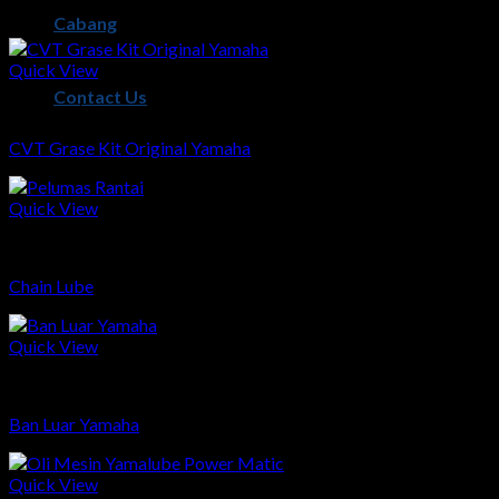
Related products
Cabang
Quick View
Contact Us
Sparepart
CVT Grase Kit Original Yamaha
Quick View
Sparepart
Chain Lube
Quick View
Sparepart
Ban Luar Yamaha
Quick View