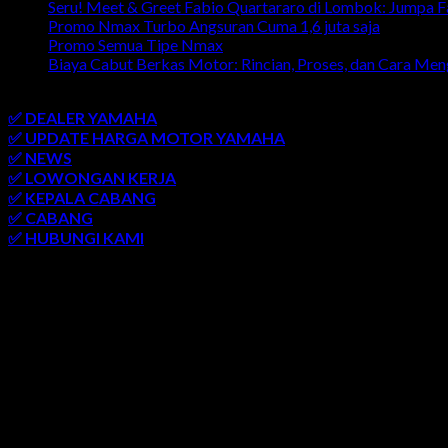
Seru! Meet & Greet Fabio Quartararo di Lombok: Jumpa 
Promo Nmax Turbo Angsuran Cuma 1,6 juta saja
Promo Semua Tipe Nmax
Biaya Cabut Berkas Motor: Rincian, Proses, dan Cara Me
link penting
✅ DEALER YAMAHA
✅ UPDATE HARGA MOTOR YAMAHA
✅ NEWS
✅ LOWONGAN KERJA
✅ KEPALA CABANG
✅ CABANG
✅ HUBUNGI KAMI
AREA LAYANAN
SEMARANG
-
SOLO
-
JOGJAKARTA
-
KUDUS
-
SALATIGA
-
PATI
-
UNGARAN
-
AMBARAWA
-
BLORA
-
JEPARA
-
KENDA