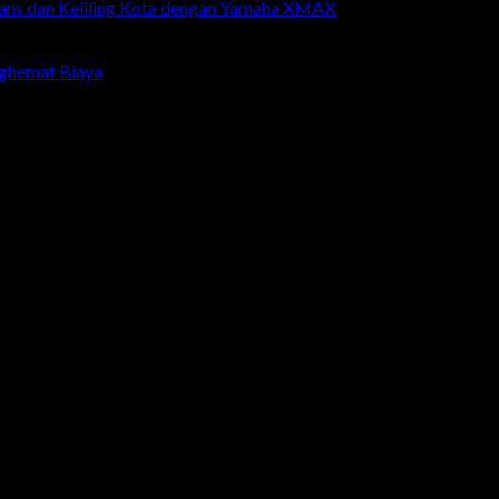
Fans dan Keliling Kota dengan Yamaha XMAX
nghemat Biaya
KARANGANYAR
-
MONJALI
-
MAGELANG
-
BRINGIN
-
MUNTI
L
-
REMBANG