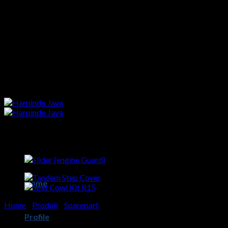
Skip
to
content
Home
Home
/
Produk
/
Sparepart
Profile