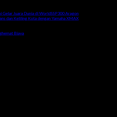
mi Gelar Juara Dunia di WorldSSP300 Aragon
Fans dan Keliling Kota dengan Yamaha XMAX
nghemat Biaya
KARANGANYAR
-
MONJALI
-
MAGELANG
-
BRINGIN
-
MUNTI
L
-
REMBANG