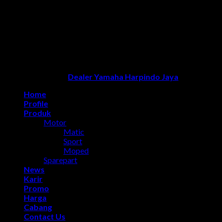
Dealer Yamaha Karanganyar
|
Dealer Motor Honda Solo
|
Jasa o
Dealer Yamaha Solo
Copyright 2026 ©
Dealer Yamaha Harpindo Jaya
Home
Profile
Produk
Motor
Matic
Sport
Moped
Sparepart
News
Karir
Promo
Harga
Cabang
Contact Us