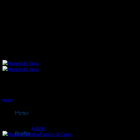
Skip
to
content
Motor
Home
Harga Yamaha Fazzio di Cepu
Posted on
by
Admin
Profile
07