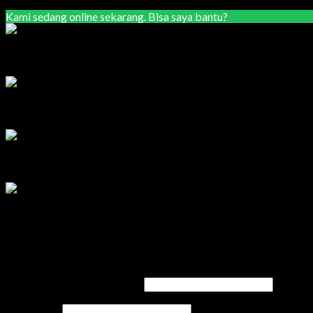
Kami sedang online sekarang. Bisa saya bantu?
Marketing Area Semarang
Lilik
Tersedia
Marketing Area Solo Raya
Wisnu
Tersedia
Service & Sparepart Area Solo & Jogja
Edy
Tersedia
Service & Sparepart Area Plat K & H
Sugiarto
Tersedia
Login
Username or email address
*
Password
*