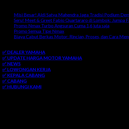
Artikel Terbaru
Misi Besar! Aldi Satya Mahendra Jaga Tradisi Podium De
Seru! Meet & Greet Fabio Quartararo di Lombok: Jumpa 
Promo Nmax Turbo Angsuran Cuma 1,6 juta saja
Promo Semua Tipe Nmax
Biaya Cabut Berkas Motor: Rincian, Proses, dan Cara Me
link penting
✅ DEALER YAMAHA
✅ UPDATE HARGA MOTOR YAMAHA
✅ NEWS
✅ LOWONGAN KERJA
✅ KEPALA CABANG
✅ CABANG
✅ HUBUNGI KAMI
AREA LAYANAN
SEMARANG
-
SOLO
-
JOGJAKARTA
-
KUDUS
-
SALATIGA
-
PATI
-
UNGARAN
-
AMBARAWA
-
BLORA
-
JEPARA
-
KENDA