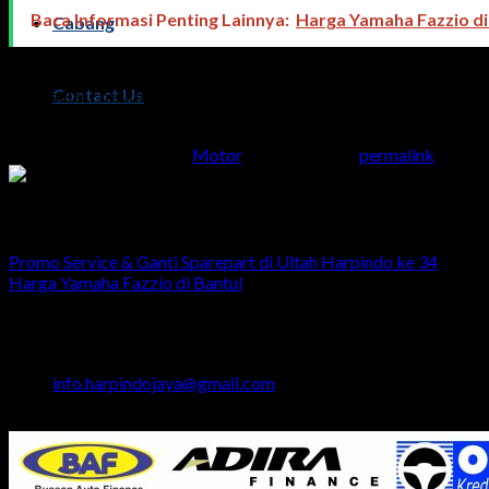
Baca Informasi Penting Lainnya:
Harga Yamaha Fazzio d
Cabang
Anda bisa melakukan pembelian motor Yamaha Fazzio ini melalu
Contact Us
Kami selalu berkomitmen untuk memberikan yang terbaik untuk
kami diatas atau bisa hubungi kami melalui live chat dibawah.
This entry was posted in
Motor
. Bookmark the
permalink
.
Admin
Promo Service & Ganti Sparepart di Ultah Harpindo ke 34
Harga Yamaha Fazzio di Bantul
Head Office
Jalan Majapahit No.29 Semarang
024 - 3510379 / 3521397
info.harpindojaya@gmail.com
Semarang - Indonesia