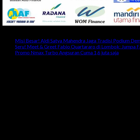
Latest News
Misi Besar! Aldi Satya Mahendra Jaga Tradisi Podium De
Seru! Meet & Greet Fabio Quartararo di Lombok: Jumpa 
Promo Nmax Turbo Angsuran Cuma 1,6 juta saja
head office
Telp: 024 - 3510379 / 3521397
Email: info.harpindojaya@gmail.com
Alamat: Jalan Majapahit No.29 Semarang, Jawa Tengah, Indones