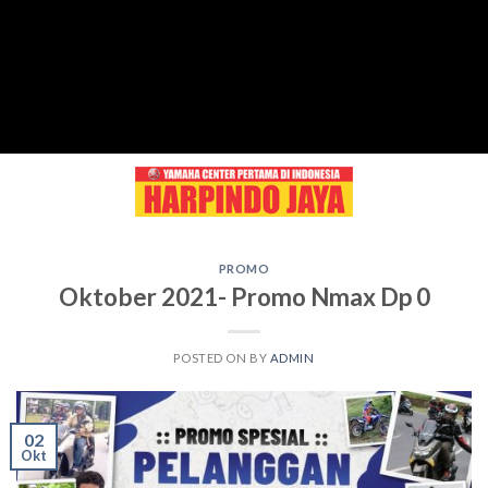
Skip
to
content
PROMO
Oktober 2021- Promo Nmax Dp 0
POSTED ON
BY
ADMIN
02
Okt