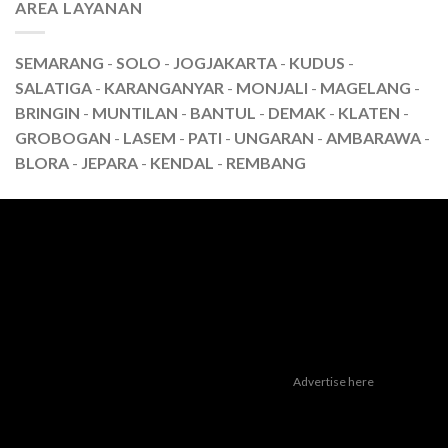
AREA LAYANAN
SEMARANG
-
SOLO
-
JOGJAKARTA
-
KUDUS
-
SALATIGA
-
KARANGANYAR
-
MONJALI
-
MAGELANG
-
BRINGIN
-
MUNTILAN
-
BANTUL
-
DEMAK
-
KLATEN
-
GROBOGAN
-
LASEM
-
PATI
-
UNGARAN
-
AMBARAWA
-
BLORA
-
JEPARA
-
KENDAL
-
REMBANG
Advertise here
Dealer Yamaha Karanganyar
|
Dealer Motor Honda Solo
|
Jasa
optimasi google bisnisku
|
Jasa pembuatan website
|
Tri Marzuki |