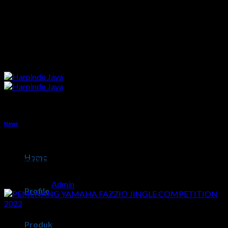
Skip
to
content
News
PEMENANG YAMAHA FAZZIO JINGLE
Home
COMPETITION 2022
Posted on
by
Admin
Profile
12
Agu
Produk