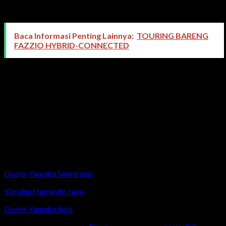
President Director PT Yamaha Musik Indonesia Distributor
(YMID).
Baca Informasi Penting Lainnya:
TOURING BARENG
FAZZIO HYBRID-CONNECTED
Selamat kepada seluruh pemenang Fazzio Jingle Competition.
Pengumuman pemenang dapat dilihat secara lengkap melalui
akun Instagram resmi Yamaha Motor (@yamahaindonesia) dan
Yamaha Musik (@yamahamusikid). Tetap semangat dan Sampai
jumpa di kompetisi jingle Yamaha Selanjutnya! Let’s Color Up
Your Life!
#FazzioJingleCompetition #YamahaFazzio
#FazzioHybridConnected #ClassyYamaha
#DiRumahPakeYamaha
Dealer Yamaha Semarang
Yamaha Harpindo Jaya
Dealer Yamaha Solo