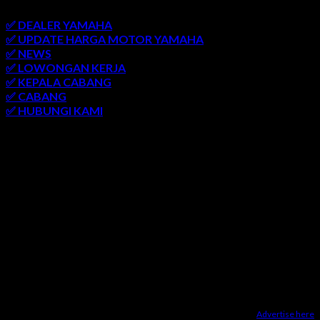
link penting
✅ DEALER YAMAHA
✅ UPDATE HARGA MOTOR YAMAHA
✅ NEWS
✅ LOWONGAN KERJA
✅ KEPALA CABANG
✅ CABANG
✅ HUBUNGI KAMI
AREA LAYANAN
SEMARANG
-
SOLO
-
JOGJAKARTA
-
KUDUS
-
SALATIGA
-
KARANGANYAR
-
MONJALI
-
MAGELANG
-
BRINGIN
-
MUNTILAN
-
BANTUL
-
DEMAK
-
KLATEN
-
GROBOGAN
-
LASEM
-
PATI
-
UNGARAN
-
AMBARAWA
-
BLORA
-
JEPARA
-
KENDAL
-
REMBANG
Advertise here