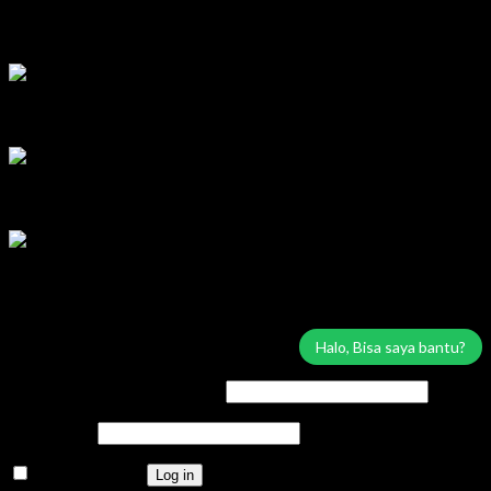
Marketing Area Semarang
Lilik
Tersedia
Marketing Area Solo Raya
Wisnu
Tersedia
Service & Sparepart Area Solo & Jogja
Edy
Tersedia
Service & Sparepart Area Plat K & H
Sugiarto
Tersedia
Login
Halo, Bisa saya bantu?
Username or email address
*
Password
*
Remember me
Log in