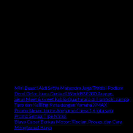
Telp: 024 - 3510379 / 3521397
Email: info.harpindojaya@gmail.com
Alamat: Jalan Majapahit No.29 Semarang, Jawa Tengah,
Indonesia
Artikel Terbaru
Misi Besar! Aldi Satya Mahendra Jaga Tradisi Podium
Demi Gelar Juara Dunia di WorldSSP300 Aragon
Seru! Meet & Greet Fabio Quartararo di Lombok: Jumpa
Fans dan Keliling Kota dengan Yamaha XMAX
Promo Nmax Turbo Angsuran Cuma 1,6 juta saja
Promo Semua Tipe Nmax
Biaya Cabut Berkas Motor: Rincian, Proses, dan Cara
Menghemat Biaya