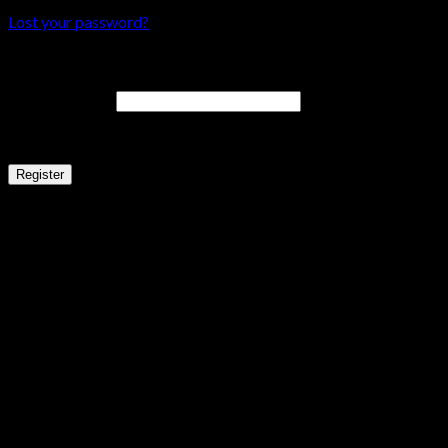
Lost your password?
Register
Email address
*
A link to set a new password will be sent to your email address.
Register