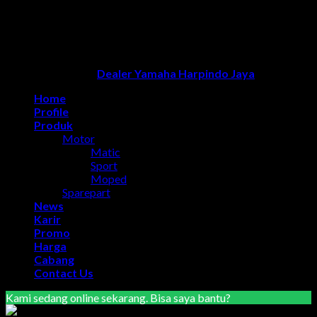
Dealer Yamaha Karanganyar
|
Dealer Motor Honda Solo
|
Jasa
optimasi google bisnisku
|
Jasa pembuatan website
|
Tri
Marzuki | Jasa Optimasi Website
|
Bike Storage Ideas
|
Bike
Storage Rack
Dealer Yamaha Solo
Copyright 2026 ©
Dealer Yamaha Harpindo Jaya
Home
Profile
Produk
Motor
Matic
Sport
Moped
Sparepart
News
Karir
Promo
Harga
Cabang
Contact Us
Kami sedang online sekarang. Bisa saya bantu?