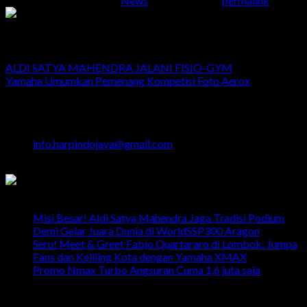
This entry was posted in
News
. Bookmark the
permalink
.
Admin
ALDI SATYA MAHENDRA JALANI FISIO-GYM
Yamaha Umumkan Pemenang Kompetisi Foto Aerox
Head Office
Jalan Majapahit No.29 Semarang
024 - 3510379 / 3521397
info.harpindojaya@gmail.com
Semarang - Indonesia
Latest News
Misi Besar! Aldi Satya Mahendra Jaga Tradisi Podium
Demi Gelar Juara Dunia di WorldSSP300 Aragon
Seru! Meet & Greet Fabio Quartararo di Lombok: Jumpa
Fans dan Keliling Kota dengan Yamaha XMAX
Promo Nmax Turbo Angsuran Cuma 1,6 juta saja
head office