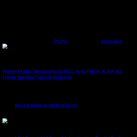
Dp 20,3% atau Rp 6.800.000
Angsuran normal Rp 1.700.000,- potongan 22,35% menjadi Rp
1.320.000,- x 35
Kami tunggu kamu warga Jogja di Dealer Yamaha Harpindo
Jaya . Dan segera merapat sekarang sebelum kehabisan
This entry was posted in
Promo
. Bookmark the
permalink
.
Admin
Promo Motor Yamaha Nmax NEO Area Plat H, K, AA, AD
Harga Yamaha Filano di Soloraya
Head Office
Jalan Majapahit No.29 Semarang
024 - 3510379 / 3521397
info.harpindojaya@gmail.com
Semarang - Indonesia
Latest News