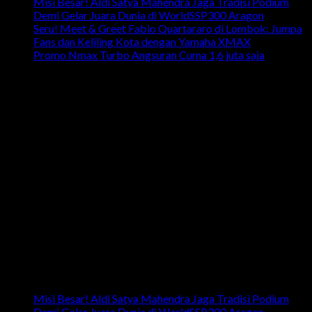
Misi Besar! Aldi Satya Mahendra Jaga Tradisi Podium
Demi Gelar Juara Dunia di WorldSSP300 Aragon
Seru! Meet & Greet Fabio Quartararo di Lombok: Jumpa
Fans dan Keliling Kota dengan Yamaha XMAX
Promo Nmax Turbo Angsuran Cuma 1,6 juta saja
head office
Telp: 024 - 3510379 / 3521397
Email: info.harpindojaya@gmail.com
Alamat: Jalan Majapahit No.29 Semarang, Jawa Tengah,
Indonesia
Artikel Terbaru
Misi Besar! Aldi Satya Mahendra Jaga Tradisi Podium
Demi Gelar Juara Dunia di WorldSSP300 Aragon