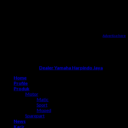
Advertise here
Dealer Yamaha Karanganyar
|
Dealer Motor Honda Solo
|
Jasa
optimasi google bisnisku
|
Jasa pembuatan website
|
Tri
Marzuki | Jasa Optimasi Website
|
Bike Storage Ideas
|
Bike
Storage Rack
Dealer Yamaha Solo
Copyright 2026 ©
Dealer Yamaha Harpindo Jaya
Home
Profile
Produk
Motor
Matic
Sport
Moped
Sparepart
News
Karir