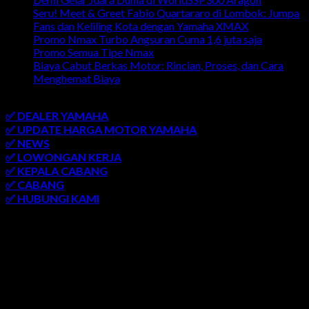
Seru! Meet & Greet Fabio Quartararo di Lombok: Jumpa
Fans dan Keliling Kota dengan Yamaha XMAX
Promo Nmax Turbo Angsuran Cuma 1,6 juta saja
Promo Semua Tipe Nmax
Biaya Cabut Berkas Motor: Rincian, Proses, dan Cara
Menghemat Biaya
link penting
✅ DEALER YAMAHA
✅ UPDATE HARGA MOTOR YAMAHA
✅ NEWS
✅ LOWONGAN KERJA
✅ KEPALA CABANG
✅ CABANG
✅ HUBUNGI KAMI
AREA LAYANAN
SEMARANG
-
SOLO
-
JOGJAKARTA
-
KUDUS
-
SALATIGA
-
KARANGANYAR
-
MONJALI
-
MAGELANG
-
BRINGIN
-
MUNTILAN
-
BANTUL
-
DEMAK
-
KLATEN
-
GROBOGAN
-
LASEM
-
PATI
-
UNGARAN
-
AMBARAWA
-
BLORA
-
JEPARA
-
KENDAL
-
REMBANG