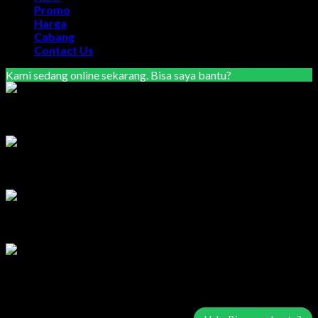
Promo
Harga
Cabang
Contact Us
Kami sedang online sekarang. Bisa saya bantu?
Marketing Area Semarang
Lilik
Tersedia
Marketing Area Solo Raya
Wisnu
Tersedia
Service & Sparepart Area Solo & Jogja
Edy
Tersedia
Service & Sparepart Area Plat K & H
Sugiarto
Tersedia