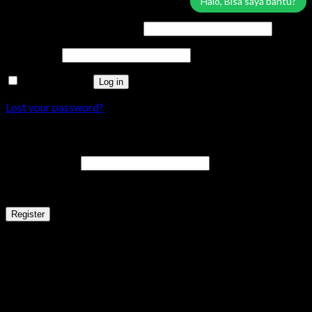
Login
Halo, Bisa saya bantu?
Username or email address
*
Password
*
Remember me
Log in
Lost your password?
Register
Email address
*
A link to set a new password will be sent to your email address.
Register