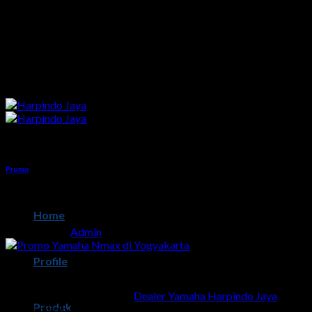
Skip
to
content
Promo
Promo Yamaha Nmax di Yogyakarta
Home
Posted on
by
Admin
03
Profile
Agu
Selamat datang kembali di
Dealer Yamaha Harpindo Jaya
. Pada
Produk
kali ini mimin mau share Promo Yamaha Nmax di Yogyakarta