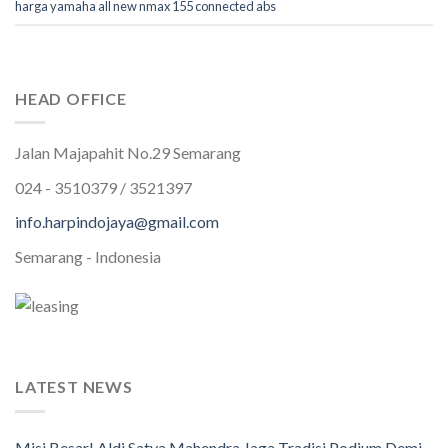
harga yamaha all new nmax 155 connected abs
HEAD OFFICE
Jalan Majapahit No.29 Semarang
024 - 3510379 / 3521397
info.harpindojaya@gmail.com
Semarang - Indonesia
LATEST NEWS
Misi Besar! Aldi Satya Mahendra Jaga Tradisi Podium Demi