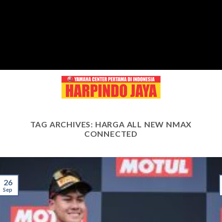
Skip
to
content
TAG ARCHIVES:
HARGA ALL NEW NMAX
CONNECTED
26
Sep