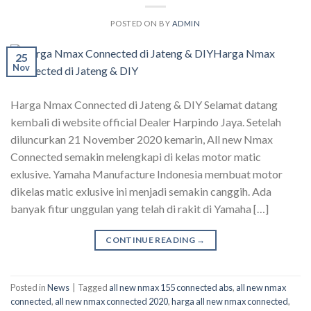
POSTED ON
BY
ADMIN
25
Nov
Harga Nmax Connected di Jateng & DIY Selamat datang
kembali di website official Dealer Harpindo Jaya. Setelah
diluncurkan 21 November 2020 kemarin, All new Nmax
Connected semakin melengkapi di kelas motor matic
exlusive. Yamaha Manufacture Indonesia membuat motor
dikelas matic exlusive ini menjadi semakin canggih. Ada
banyak fitur unggulan yang telah di rakit di Yamaha […]
CONTINUE READING
→
Posted in
News
|
Tagged
all new nmax 155 connected abs
,
all new nmax
connected
,
all new nmax connected 2020
,
harga all new nmax connected
,