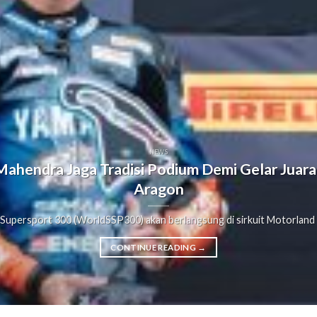
NEWS
 Mahendra Jaga Tradisi Podium Demi Gelar Jua
Aragon
 Supersport 300 (WorldSSP300) akan berlangsung di sirkuit Motorland Ar
CONTINUE READING
→