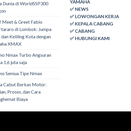
YAMAHA
a Dunia di WorldSSP300
✅ NEWS
gon
✅ LOWONGAN KERJA
! Meet & Greet Fabio
✅ KEPALA CABANG
tararo di Lombok: Jumpa
✅ CABANG
 dan Keliling Kota dengan
✅ HUBUNGI KAMI
aha XMAX
mo Nmax Turbo Angsuran
 1,6 juta saja
mo Semua Tipe Nmax
a Cabut Berkas Motor:
ian, Proses, dan Cara
ghemat Biaya