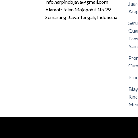
info.harpindojaya@gmail.com
Juar
Alamat: Jalan Majapahit No.29
Ara
Semarang, Jawa Tengah, Indonesia
Seru
Quar
Fans
Yam
Pro
Cuma
Pro
Biay
Rinc
Men