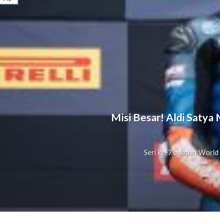
Misi Besar! Aldi Satya
Seri ke-7 balapan World