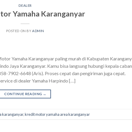
DEALER
tor Yamaha Karanganyar
POSTED ON
BY
ADMIN
Motor Yamaha Karanganyar paling murah di Kabupaten Karangany
pindo Jaya Karanganyar. Kamu bisa langsung hubungi kepala caba
858-7902-6648 (Aris). Proses cepat dan pengiriman juga cepat.
ervice di dealer Yamaha Harpindo […]
CONTINUE READING
→
a karanganyar
,
kredit motor yamaha area karanganyar