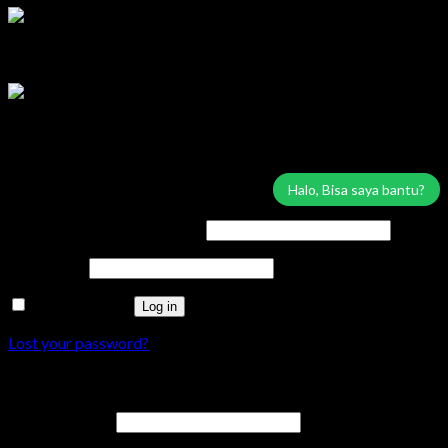
Service & Sparepart Area Solo & Jogja
Edy
Tersedia
Service & Sparepart Area Plat K & H
Sugiarto
Tersedia
Login
Halo, Bisa saya bantu?
Username or email address
*
Password
*
Remember me
Log in
Lost your password?
Register
Email address
*