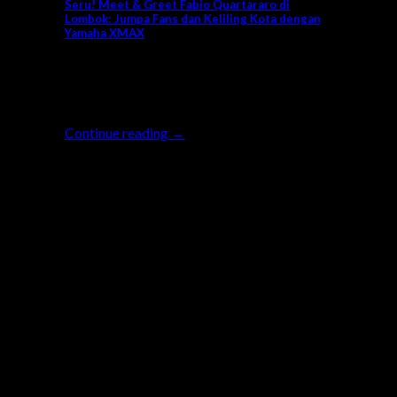
Seru! Meet & Greet Fabio Quartararo di
Lombok: Jumpa Fans dan Keliling Kota dengan
Yamaha XMAX
Gelaran seri MotoGP Mandalika di
Indonesia akan berlangsung akhir pekan ini,
28-29 September 2024. Para [...]
Continue reading
→
25
Sep