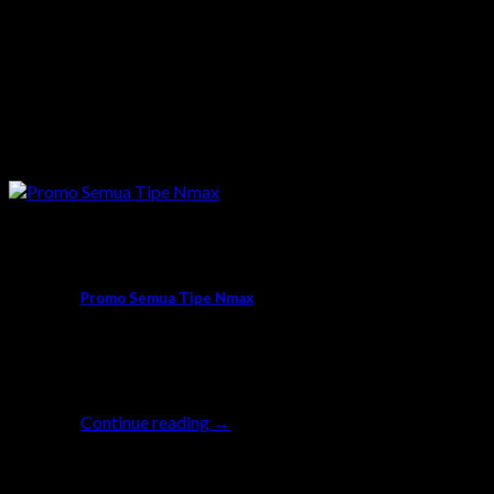
Promo
Promo Semua Tipe Nmax
Buat kamu yang sedang ngincer motor gede
seperti Nmax Series, penantianmu tidak sia-
sia lhow. [...]
Continue reading
→
05
Sep