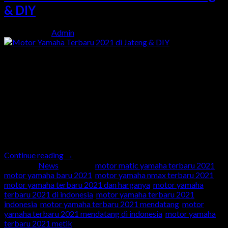
& DIY
Posted on
by
Admin
25
Jan
Motor Yamaha Terbaru 2021 di Jateng & DIY Selamat datang
di dealer resmi Yamaha Harpindo Jaya. Kami merupakan dealer
Yamaha terbesar di Jawa Tengah dan Yogyakarta. Dealer
Harpindo Jaya mempunyai banyak jaringan/ cabang di wilayah
Jawa Tengah dan Yogyakarta. Kamu bisa memesan sepeda
motor Yamaha untuk pribadi maupun untuk keperluan kantor
kamu. Baiklah pada kali […]
Continue reading
→
Posted in
News
|
Tagged
motor matic yamaha terbaru 2021
,
motor yamaha baru 2021
,
motor yamaha nmax terbaru 2021
,
motor yamaha terbaru 2021 dan harganya
,
motor yamaha
terbaru 2021 di indonesia
,
motor yamaha terbaru 2021
indonesia
,
motor yamaha terbaru 2021 mendatang
,
motor
yamaha terbaru 2021 mendatang di indonesia
,
motor yamaha
terbaru 2021 metik