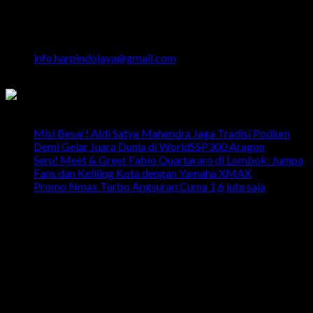
Head Office
Jalan Majapahit No.29 Semarang
024 - 3510379 / 3521397
info.harpindojaya@gmail.com
Semarang - Indonesia
Latest News
Misi Besar! Aldi Satya Mahendra Jaga Tradisi Podium
Demi Gelar Juara Dunia di WorldSSP300 Aragon
Seru! Meet & Greet Fabio Quartararo di Lombok: Jumpa
Fans dan Keliling Kota dengan Yamaha XMAX
Promo Nmax Turbo Angsuran Cuma 1,6 juta saja
head office
Telp: 024 - 3510379 / 3521397
Email: info.harpindojaya@gmail.com
Alamat: Jalan Majapahit No.29 Semarang, Jawa Tengah,
Indonesia