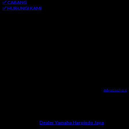
✅ CABANG
✅ HUBUNGI KAMI
AREA LAYANAN
SEMARANG
-
SOLO
-
JOGJAKARTA
-
KUDUS
-
SALATIGA
-
KARANGANYAR
-
MONJALI
-
MAGELANG
-
BRINGIN
-
MUNTILAN
-
BANTUL
-
DEMAK
-
KLATEN
-
GROBOGAN
-
LASEM
-
PATI
-
UNGARAN
-
AMBARAWA
-
BLORA
-
JEPARA
-
KENDAL
-
REMBANG
Advertise here
Dealer Yamaha Karanganyar
|
Dealer Motor Honda Solo
|
Jasa
optimasi google bisnisku
|
Jasa pembuatan website
|
Tri
Marzuki | Jasa Optimasi Website
|
Bike Storage Ideas
|
Bike
Storage Rack
Dealer Yamaha Solo
Copyright 2026 ©
Dealer Yamaha Harpindo Jaya