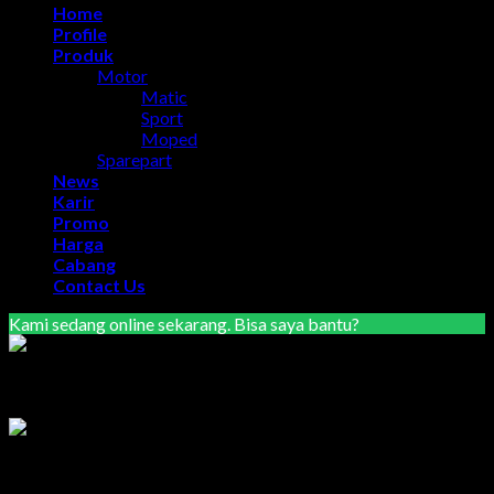
Home
Profile
Produk
Motor
Matic
Sport
Moped
Sparepart
News
Karir
Promo
Harga
Cabang
Contact Us
Kami sedang online sekarang. Bisa saya bantu?
Marketing Area Semarang
Lilik
Tersedia
Marketing Area Solo Raya
Wisnu
Tersedia