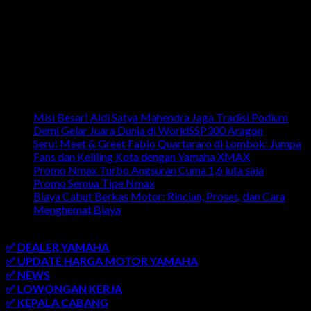
Artikel Terbaru
Misi Besar! Aldi Satya Mahendra Jaga Tradisi Podium
Demi Gelar Juara Dunia di WorldSSP300 Aragon
Seru! Meet & Greet Fabio Quartararo di Lombok: Jumpa
Fans dan Keliling Kota dengan Yamaha XMAX
Promo Nmax Turbo Angsuran Cuma 1,6 juta saja
Promo Semua Tipe Nmax
Biaya Cabut Berkas Motor: Rincian, Proses, dan Cara
Menghemat Biaya
link penting
✅ DEALER YAMAHA
✅ UPDATE HARGA MOTOR YAMAHA
✅ NEWS
✅ LOWONGAN KERJA
✅ KEPALA CABANG