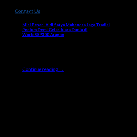
Contact Us
News
Misi Besar! Aldi Satya Mahendra Jaga Tradisi
Podium Demi Gelar Juara Dunia di
WorldSSP300 Aragon
Seri ke-7 balapan World Supersport 300
(WorldSSP300) akan berlangsung di sirkuit
Motorland Aragon Spanyol akhir [...]
Continue reading
→
26
Sep