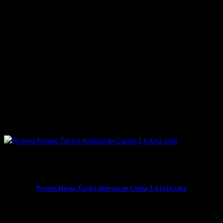
Promo
Promo Nmax Turbo Angsuran Cuma 1,6 juta saja
Siapa disini sedang mencari info promo
Nmax Turbo tunjuk jari yukk?. Kali ini mimin