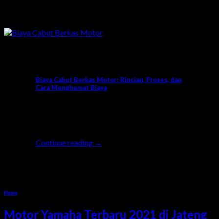
News
Biaya Cabut Berkas Motor: Rincian, Proses, dan
Cara Menghemat Biaya
Ketika Anda berpindah domisili atau
memutuskan untuk menjual motor dan
membeli motor baru, salah satu [...]
Continue reading
→
15
Agu
News
Motor Yamaha Terbaru 2021 di Jateng