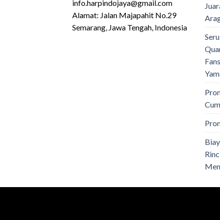
info.harpindojaya@gmail.com
Juar
Alamat: Jalan Majapahit No.29
Ara
Semarang, Jawa Tengah, Indonesia
Seru
Quar
Fans
Yam
Pro
Cuma
Pro
Biay
Rinc
Men