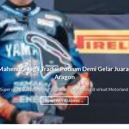
NEWS
 Mahendra Jaga Tradisi Podium Demi Gelar Jua
Aragon
 Supersport 300 (WorldSSP300) akan berlangsung di sirkuit Motorland Ar
CONTINUE READING
→