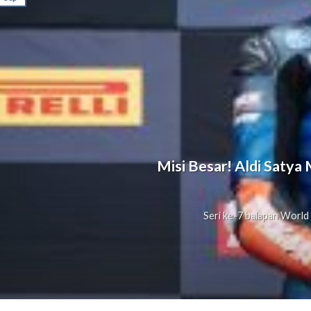
Misi Besar! Aldi Satya
Seri ke-7 balapan World