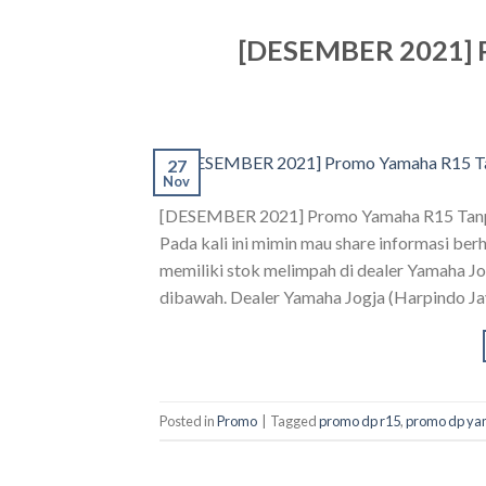
[DESEMBER 2021] P
27
Nov
[DESEMBER 2021] Promo Yamaha R15 Tanpa 
Pada kali ini mimin mau share informasi b
memiliki stok melimpah di dealer Yamaha Jo
dibawah. Dealer Yamaha Jogja (Harpindo Ja
Posted in
Promo
|
Tagged
promo dp r15
,
promo dp ya