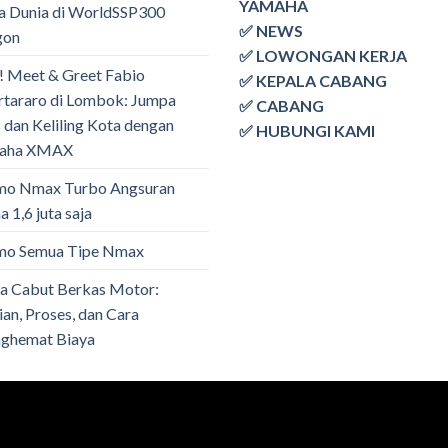
YAMAHA
a Dunia di WorldSSP300
✅ NEWS
gon
✅ LOWONGAN KERJA
! Meet & Greet Fabio
✅ KEPALA CABANG
tararo di Lombok: Jumpa
✅ CABANG
 dan Keliling Kota dengan
✅ HUBUNGI KAMI
aha XMAX
mo Nmax Turbo Angsuran
 1,6 juta saja
mo Semua Tipe Nmax
a Cabut Berkas Motor:
ian, Proses, dan Cara
ghemat Biaya