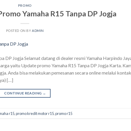
PROMO
romo Yamaha R15 Tanpa DP Jogja
POSTED ON
BY
ADMIN
DP Jogja Selamat datang di dealer resmi Yamaha Harpindo Jaya
erharga yaitu Update promo Yamaha R15 Tanpa DP Jogja Karta. Kam
gja. Anda bisa melakukan pemesanan secara online melalui konta
ya) […]
CONTINUE READING
→
maha r15
,
promo kredit motor r15
,
promo r15