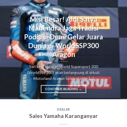
NEWS
Misi Besar! Aldi Satya
Mahendra Jaga Tradisi
Podium Demi Gelar Juara
Dunia di WorldSSP300
Aragon
Seri ke-7 balapan World Supersport 300
(WorldSSP300) akan berlangsung di sirkuit
Motorland Aragon Spanyol akhir [...]
CONTINUE READING
→
DEALER
Sales Yamaha Karanganyar