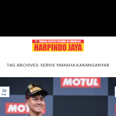
Skip
to
content
TAG ARCHIVES:
SERVIS YAMAHA KARANGANYAR
26
Sep