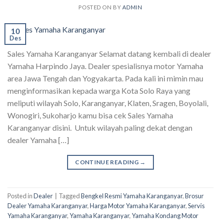
POSTED ON
BY
ADMIN
10
Des
Sales Yamaha Karanganyar Selamat datang kembali di dealer
Yamaha Harpindo Jaya. Dealer spesialisnya motor Yamaha
area Jawa Tengah dan Yogyakarta. Pada kali ini mimin mau
menginformasikan kepada warga Kota Solo Raya yang
meliputi wilayah Solo, Karanganyar, Klaten, Sragen, Boyolali,
Wonogiri, Sukoharjo kamu bisa cek Sales Yamaha
Karanganyar disini. Untuk wilayah paling dekat dengan
dealer Yamaha […]
CONTINUE READING
→
Posted in
Dealer
|
Tagged
Bengkel Resmi Yamaha Karanganyar
,
Brosur
Dealer Yamaha Karanganyar
,
Harga Motor Yamaha Karanganyar
,
Servis
Yamaha Karanganyar
,
Yamaha Karanganyar
,
Yamaha Kondang Motor