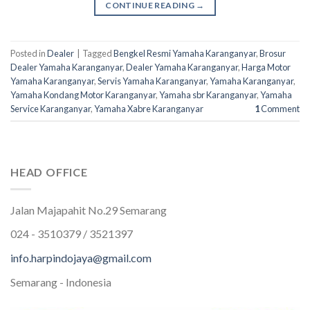
CONTINUE READING
→
Posted in
Dealer
|
Tagged
Bengkel Resmi Yamaha Karanganyar
,
Brosur
Dealer Yamaha Karanganyar
,
Dealer Yamaha Karanganyar
,
Harga Motor
Yamaha Karanganyar
,
Servis Yamaha Karanganyar
,
Yamaha Karanganyar
,
Yamaha Kondang Motor Karanganyar
,
Yamaha sbr Karanganyar
,
Yamaha
Service Karanganyar
,
Yamaha Xabre Karanganyar
1
Comment
HEAD OFFICE
Jalan Majapahit No.29 Semarang
024 - 3510379 / 3521397
info.harpindojaya@gmail.com
Semarang - Indonesia