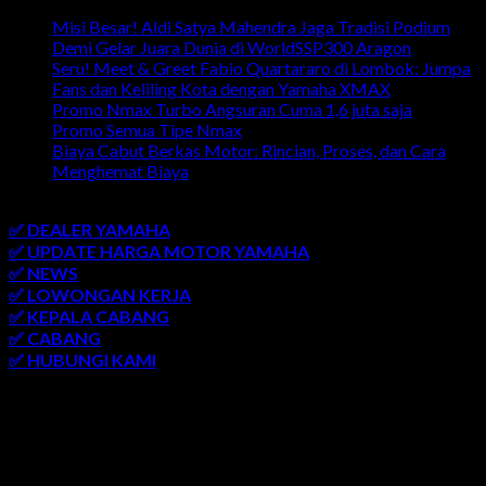
Misi Besar! Aldi Satya Mahendra Jaga Tradisi Podium
Demi Gelar Juara Dunia di WorldSSP300 Aragon
Seru! Meet & Greet Fabio Quartararo di Lombok: Jumpa
Fans dan Keliling Kota dengan Yamaha XMAX
Promo Nmax Turbo Angsuran Cuma 1,6 juta saja
Promo Semua Tipe Nmax
Biaya Cabut Berkas Motor: Rincian, Proses, dan Cara
Menghemat Biaya
link penting
✅ DEALER YAMAHA
✅ UPDATE HARGA MOTOR YAMAHA
✅ NEWS
✅ LOWONGAN KERJA
✅ KEPALA CABANG
✅ CABANG
✅ HUBUNGI KAMI
AREA LAYANAN
SEMARANG
-
SOLO
-
JOGJAKARTA
-
KUDUS
-
SALATIGA
-
KARANGANYAR
-
MONJALI
-
MAGELANG
-
BRINGIN
-
MUNTILAN
-
BANTUL
-
DEMAK
-
KLATEN
-
GROBOGAN
-
LASEM
-
PATI
-
UNGARAN
-
AMBARAWA
-
BLORA
-
JEPARA
-
KENDAL
-
REMBANG