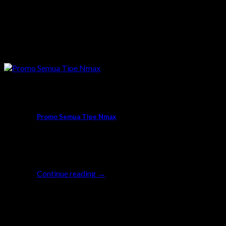
Promo
Promo Semua Tipe Nmax
Buat kamu yang sedang ngincer motor gede
seperti Nmax Series, penantianmu tidak sia-
sia lhow. [...]
Continue reading
→
05
Sep