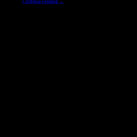
Continue reading
→
18
Sep