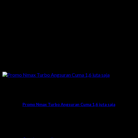
Promo
Promo Nmax Turbo Angsuran Cuma 1,6 juta saja
Siapa disini sedang mencari info promo
Nmax Turbo tunjuk jari yukk?. Kali ini mimin
bagi [...]