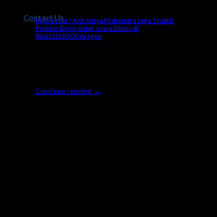
News
Contact Us
Misi Besar! Aldi Satya Mahendra Jaga Tradisi
Podium Demi Gelar Juara Dunia di
WorldSSP300 Aragon
Seri ke-7 balapan World Supersport 300
(WorldSSP300) akan berlangsung di sirkuit
Motorland Aragon Spanyol akhir [...]
Continue reading
→
26
Sep