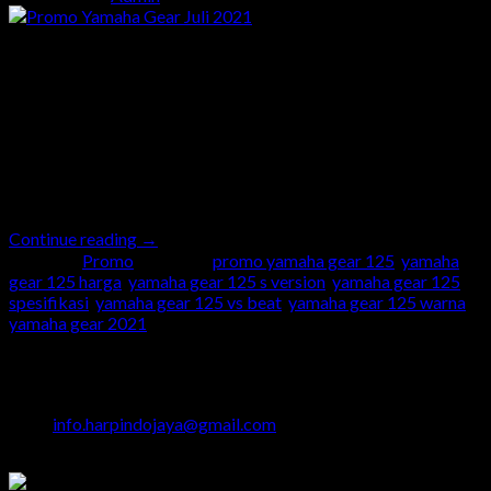
06
Jul
Promo Yamaha Gear Juli 2021 Promo Yamaha Gear Juli 2021
kabar gembira buat kamu yang ingin punya sepeda motor
Yamaha baru Yamaha Gear bisa menjadi solusi buat kamu. Pada
bulan Juli 2021 ini mumpung ada potongan diskon 2 X angsuran
buat Warga Jawa Tengah. Dengan mengirimkan promo ini
kepada Kepala Cabang Dealer Yamaha Harpindo di […]
Continue reading
→
Posted in
Promo
|
Tagged
promo yamaha gear 125
,
yamaha
gear 125 harga
,
yamaha gear 125 s version
,
yamaha gear 125
spesifikasi
,
yamaha gear 125 vs beat
,
yamaha gear 125 warna
,
yamaha gear 2021
Head Office
Jalan Majapahit No.29 Semarang
024 - 3510379 / 3521397
info.harpindojaya@gmail.com
Semarang - Indonesia