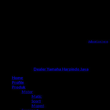
Advertise here
Dealer Yamaha Karanganyar
|
Dealer Motor Honda Solo
|
Jasa
optimasi google bisnisku
|
Jasa pembuatan website
|
Tri
Marzuki | Jasa Optimasi Website
|
Bike Storage Ideas
|
Bike
Storage Rack
Dealer Yamaha Solo
Copyright 2026 ©
Dealer Yamaha Harpindo Jaya
Home
Profile
Produk
Motor
Matic
Sport
Moped