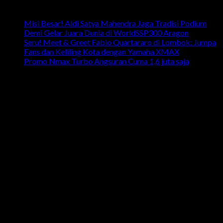
Latest News
Misi Besar! Aldi Satya Mahendra Jaga Tradisi Podium
Demi Gelar Juara Dunia di WorldSSP300 Aragon
Seru! Meet & Greet Fabio Quartararo di Lombok: Jumpa
Fans dan Keliling Kota dengan Yamaha XMAX
Promo Nmax Turbo Angsuran Cuma 1,6 juta saja
head office
Telp: 024 - 3510379 / 3521397
Email: info.harpindojaya@gmail.com
Alamat: Jalan Majapahit No.29 Semarang, Jawa Tengah,
Indonesia
Artikel Terbaru