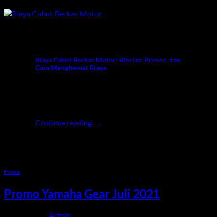
News
Biaya Cabut Berkas Motor: Rincian, Proses, dan
Cara Menghemat Biaya
Ketika Anda berpindah domisili atau
memutuskan untuk menjual motor dan
membeli motor baru, salah satu [...]
Continue reading
→
15
Agu
Promo
Promo Yamaha Gear Juli 2021
Posted on
by
Admin