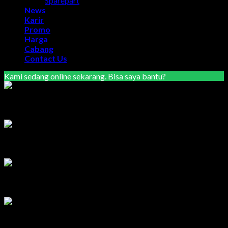
Sparepart
News
Karir
Promo
Harga
Cabang
Contact Us
Kami sedang online sekarang. Bisa saya bantu?
Marketing Area Semarang
Lilik
Tersedia
Marketing Area Solo Raya
Wisnu
Tersedia
Service & Sparepart Area Solo & Jogja
Edy
Tersedia
Service & Sparepart Area Plat K & H
Sugiarto