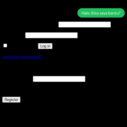
Tersedia
Login
Halo, Bisa saya bantu?
Username or email address
*
Password
*
Remember me
Log in
Lost your password?
Register
Email address
*
A link to set a new password will be sent to your email address.
Register