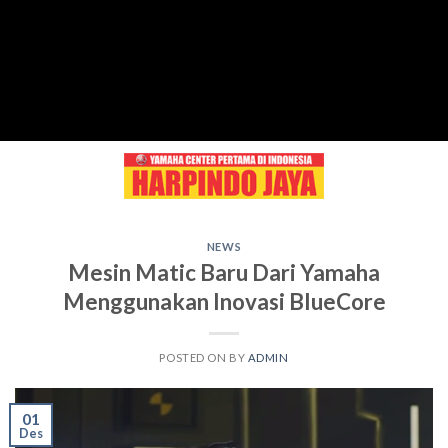
Skip
to
content
NEWS
Mesin Matic Baru Dari Yamaha
Menggunakan Inovasi BlueCore
POSTED ON
BY
ADMIN
01
Des