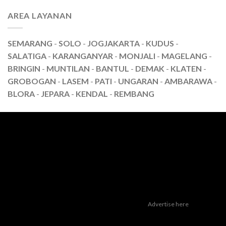
AREA LAYANAN
SEMARANG
-
SOLO
-
JOGJAKARTA
-
KUDUS
-
SALATIGA
-
KARANGANYAR
-
MONJALI
-
MAGELANG
-
BRINGIN
-
MUNTILAN
-
BANTUL
-
DEMAK
-
KLATEN
-
GROBOGAN
-
LASEM
-
PATI
-
UNGARAN
-
AMBARAWA
-
BLORA
-
JEPARA
-
KENDAL
-
REMBANG
Advertise here
Dealer Yamaha Karanganyar
|
Dealer Motor Honda Solo
|
Jasa