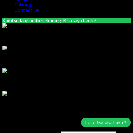
Cabang
Contact Us
Kami sedang online sekarang. Bisa saya bantu?
Marketing Area Semarang
Lilik
Tersedia
Marketing Area Solo Raya
Wisnu
Tersedia
Service & Sparepart Area Solo & Jogja
Edy
Tersedia
Service & Sparepart Area Plat K & H
Sugiarto
Tersedia
Login
Halo, Bisa saya bantu?