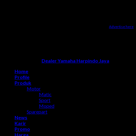
Advertise here
Dealer Yamaha Karanganyar
|
Dealer Motor Honda Solo
|
Jasa
optimasi google bisnisku
|
Jasa pembuatan website
|
Tri
Marzuki | Jasa Optimasi Website
|
Bike Storage Ideas
|
Bike
Storage Rack
Dealer Yamaha Solo
Copyright 2026 ©
Dealer Yamaha Harpindo Jaya
Home
Profile
Produk
Motor
Matic
Sport
Moped
Sparepart
News
Karir
Promo
Harga