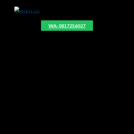
Contact Us
Kepala Cabang Harpindo Jaya Solo
WA: 0817256027
Wisnu
Kamu bisa juga datang langsung ke
dealer Yamaha Harpindo
Jaya Solo
ke alamat berikut ini. Tinggal klik saja ya nanti akan
diarahkan ke
dealer Yamaha Harpindo Solo
.
Dealer Yamaha
Solo
terletak di sebelah barat Rumah Sakit Kasih Ibu. Berikut
ini selengkapnya: