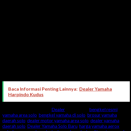
Baca Informasi Penting Lainnya:
Dealer Yamaha
Harpindo Kudus
This entry was posted in
Dealer
and tagged
bengkel resmi
yamaha area solo
,
bengkel yamaha di solo
,
brosur yamaha
daerah solo
,
dealer motor yamaha area solo
,
dealer yamaha
daerah solo
,
Dealer Yamaha Solo Baru
,
harga yamaha aerox