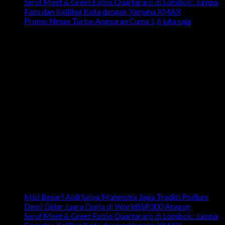
Seru! Meet & Greet Fabio Quartararo di Lombok: Jumpa
Fans dan Keliling Kota dengan Yamaha XMAX
Promo Nmax Turbo Angsuran Cuma 1,6 juta saja
head office
Telp: 024 - 3510379 / 3521397
Email: info.harpindojaya@gmail.com
Alamat: Jalan Majapahit No.29 Semarang, Jawa Tengah,
Indonesia
Artikel Terbaru
Misi Besar! Aldi Satya Mahendra Jaga Tradisi Podium
Demi Gelar Juara Dunia di WorldSSP300 Aragon
Seru! Meet & Greet Fabio Quartararo di Lombok: Jumpa