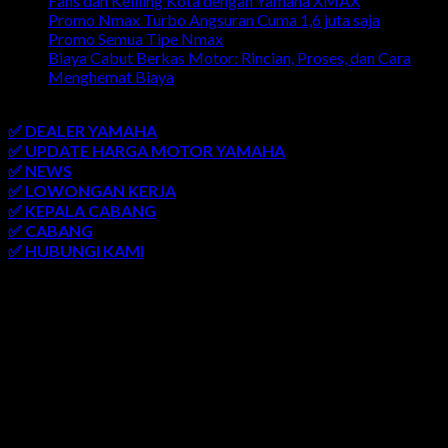
Fans dan Keliling Kota dengan Yamaha XMAX
Promo Nmax Turbo Angsuran Cuma 1,6 juta saja
Promo Semua Tipe Nmax
Biaya Cabut Berkas Motor: Rincian, Proses, dan Cara
Menghemat Biaya
link penting
✅ DEALER YAMAHA
✅ UPDATE HARGA MOTOR YAMAHA
✅ NEWS
✅ LOWONGAN KERJA
✅ KEPALA CABANG
✅ CABANG
✅ HUBUNGI KAMI
AREA LAYANAN
SEMARANG
-
SOLO
-
JOGJAKARTA
-
KUDUS
-
SALATIGA
-
KARANGANYAR
-
MONJALI
-
MAGELANG
-
BRINGIN
-
MUNTILAN
-
BANTUL
-
DEMAK
-
KLATEN
-
GROBOGAN
-
LASEM
-
PATI
-
UNGARAN
-
AMBARAWA
-
BLORA
-
JEPARA
-
KENDAL
-
REMBANG