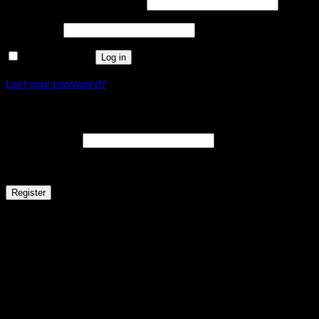
Username or email address
*
Password
*
Remember me
Log in
Lost your password?
Register
Email address
*
A link to set a new password will be sent to your email address.
Register