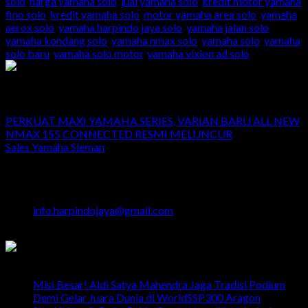
solo
,
harga yamaha solo
,
jual yamaha solo
,
kredit motor yamaha
fino solo
,
kredit yamaha solo
,
motor yamaha area solo
,
yamaha
aerox solo
,
yamaha harpindo jaya solo
,
yamaha jalan solo
,
yamaha kondang solo
,
yamaha nmax solo
,
yamaha solo
,
yamaha
solo baru
,
yamaha solo motor
,
yamaha vixion ad solo
.
Admin
PERKUAT MAXI YAMAHA SERIES, VARIAN BARU ALL NEW
NMAX 155 CONNECTED RESMI MELUNCUR
Sales Yamaha Sleman
Head Office
Jalan Majapahit No.29 Semarang
024 - 3510379 / 3521397
info.harpindojaya@gmail.com
Semarang - Indonesia
Latest News
Misi Besar! Aldi Satya Mahendra Jaga Tradisi Podium
Demi Gelar Juara Dunia di WorldSSP300 Aragon