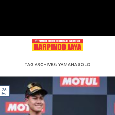
Skip
to
content
TAG ARCHIVES:
YAMAHA SOLO
26
Sep