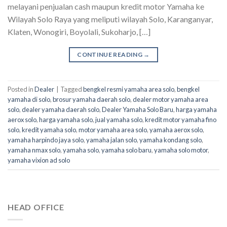
melayani penjualan cash maupun kredit motor Yamaha ke
Wilayah Solo Raya yang meliputi wilayah Solo, Karanganyar,
Klaten, Wonogiri, Boyolali, Sukoharjo, […]
CONTINUE READING
→
Posted in
Dealer
|
Tagged
bengkel resmi yamaha area solo
,
bengkel
yamaha di solo
,
brosur yamaha daerah solo
,
dealer motor yamaha area
solo
,
dealer yamaha daerah solo
,
Dealer Yamaha Solo Baru
,
harga yamaha
aerox solo
,
harga yamaha solo
,
jual yamaha solo
,
kredit motor yamaha fino
solo
,
kredit yamaha solo
,
motor yamaha area solo
,
yamaha aerox solo
,
yamaha harpindo jaya solo
,
yamaha jalan solo
,
yamaha kondang solo
,
yamaha nmax solo
,
yamaha solo
,
yamaha solo baru
,
yamaha solo motor
,
yamaha vixion ad solo
HEAD OFFICE