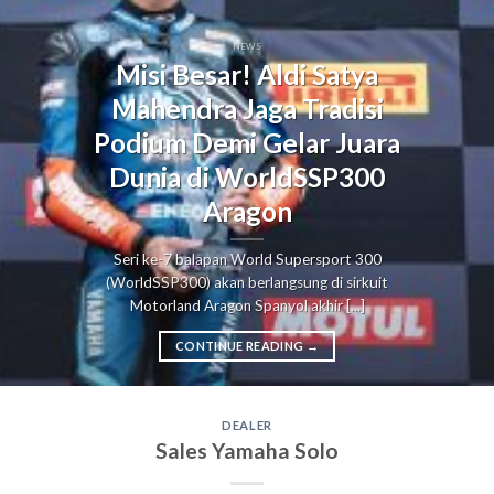
NEWS
Misi Besar! Aldi Satya
Mahendra Jaga Tradisi
Podium Demi Gelar Juara
Dunia di WorldSSP300
Aragon
Seri ke-7 balapan World Supersport 300
(WorldSSP300) akan berlangsung di sirkuit
Motorland Aragon Spanyol akhir [...]
CONTINUE READING
→
DEALER
Sales Yamaha Solo