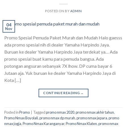
POSTED ON
BY
ADMIN
04
Nov
Promo Spesial Pemuda Paket Murah dan Mudah Halo gaesss
ada promo spesial nih di dealer Yamaha Harpindo Jaya.
Buruan ke dealer Yamaha Harpindo Jaya terdekat ya… Ada
promo spesial buat kamu para pemuda bangsa. Ada
potongan angsuran sebanyak 7X lhow. DP cuma bayar 6
Jutaan aja. Yuk buruan ke dealer Yamaha Harpindo Jaya di
Kota […]
CONTINUE READING
→
Posted in
Promo
|
Tagged
promo nmax 2020
,
promo nmax akhir tahun
,
Promo Nmax Boyolali
,
promo nmax dp murah
,
promo nmax jepara
,
promo
nmax jogja
,
Promo Nmax Karanganyar
,
Promo Nmax Klaten
,
promo nmax