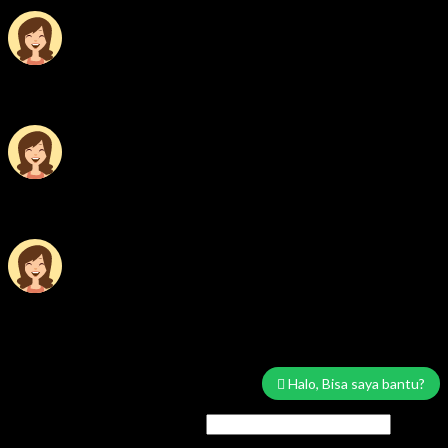
Tersedia
Marketing Area Solo Raya
Wisnu
Tersedia
Service & Sparepart Area Solo & Jogja
Edy
Tersedia
Service & Sparepart Area Plat K & H
Sugiarto
Tersedia
Login
Halo, Bisa saya bantu?
Username or email address
*