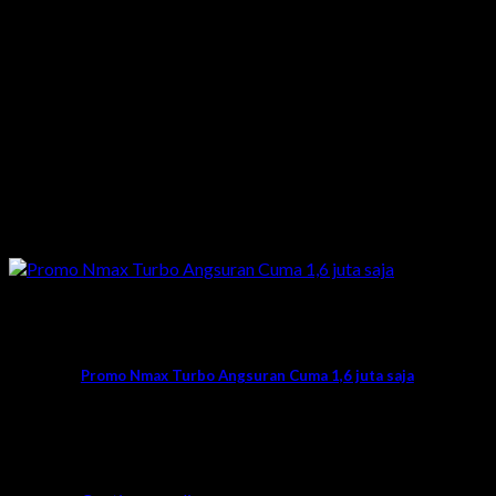
Promo
Promo Nmax Turbo Angsuran Cuma 1,6 juta saja
Siapa disini sedang mencari info promo
Nmax Turbo tunjuk jari yukk?. Kali ini mimin
bagi [...]