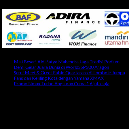
Semarang - Indonesia
Latest News
Misi Besar! Aldi Satya Mahendra Jaga Tradisi Podium
Demi Gelar Juara Dunia di WorldSSP300 Aragon
Seru! Meet & Greet Fabio Quartararo di Lombok: Jumpa
Fans dan Keliling Kota dengan Yamaha XMAX
Promo Nmax Turbo Angsuran Cuma 1,6 juta saja
head office
Telp: 024 - 3510379 / 3521397
Email: info.harpindojaya@gmail.com
Alamat: Jalan Majapahit No.29 Semarang, Jawa Tengah,
Indonesia