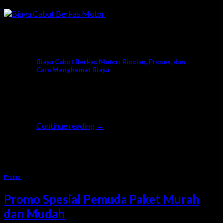
News
Biaya Cabut Berkas Motor: Rincian, Proses, dan
Cara Menghemat Biaya
Ketika Anda berpindah domisili atau
memutuskan untuk menjual motor dan
membeli motor baru, salah satu [...]
Continue reading
→
15
Agu
Promo
Promo Spesial Pemuda Paket Murah
dan Mudah