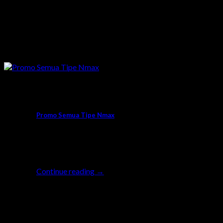
Promo
Promo Semua Tipe Nmax
Buat kamu yang sedang ngincer motor gede
seperti Nmax Series, penantianmu tidak sia-
sia lhow. [...]
Continue reading
→
05
Sep