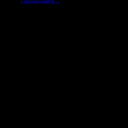
Continue reading
→
18
Sep