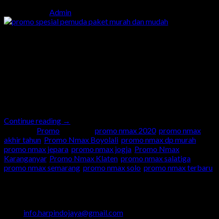
Posted on
by
Admin
04
Nov
Promo Spesial Pemuda Paket Murah dan Mudah Halo gaesss
ada promo spesial nih di dealer Yamaha Harpindo Jaya. Buruan
ke dealer Yamaha Harpindo Jaya terdekat ya… Ada promo
spesial buat kamu para pemuda bangsa. Ada potongan
angsuran sebanyak 7X lhow. DP cuma bayar 6 Jutaan aja. Yuk
buruan ke dealer Yamaha Harpindo Jaya di Kota […]
Continue reading
→
Posted in
Promo
|
Tagged
promo nmax 2020
,
promo nmax
akhir tahun
,
Promo Nmax Boyolali
,
promo nmax dp murah
,
promo nmax jepara
,
promo nmax jogja
,
Promo Nmax
Karanganyar
,
Promo Nmax Klaten
,
promo nmax salatiga
,
promo nmax semarang
,
promo nmax solo
,
promo nmax terbaru
Head Office
Jalan Majapahit No.29 Semarang
024 - 3510379 / 3521397
info.harpindojaya@gmail.com