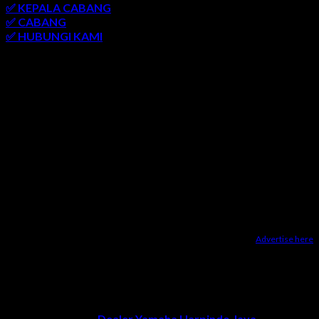
✅ KEPALA CABANG
✅ CABANG
✅ HUBUNGI KAMI
AREA LAYANAN
SEMARANG
-
SOLO
-
JOGJAKARTA
-
KUDUS
-
SALATIGA
-
KARANGANYAR
-
MONJALI
-
MAGELANG
-
BRINGIN
-
MUNTILAN
-
BANTUL
-
DEMAK
-
KLATEN
-
GROBOGAN
-
LASEM
-
PATI
-
UNGARAN
-
AMBARAWA
-
BLORA
-
JEPARA
-
KENDAL
-
REMBANG
Advertise here
Dealer Yamaha Karanganyar
|
Dealer Motor Honda Solo
|
Jasa
optimasi google bisnisku
|
Jasa pembuatan website
|
Tri
Marzuki | Jasa Optimasi Website
|
Bike Storage Ideas
|
Bike
Storage Rack
Dealer Yamaha Solo
Copyright 2026 ©
Dealer Yamaha Harpindo Jaya