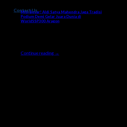
News
Contact Us
Misi Besar! Aldi Satya Mahendra Jaga Tradisi
Podium Demi Gelar Juara Dunia di
WorldSSP300 Aragon
Seri ke-7 balapan World Supersport 300
(WorldSSP300) akan berlangsung di sirkuit
Motorland Aragon Spanyol akhir [...]
Continue reading
→
26
Sep