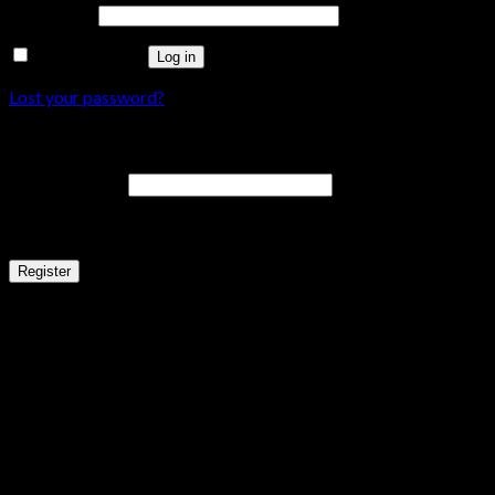
Password
*
Remember me
Log in
Lost your password?
Register
Email address
*
A link to set a new password will be sent to your email address.
Register